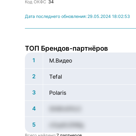
Код ОКФС
34
Дата последнего обновления:
29.05.2024 18:02:53
ТОП Брендов-партнёров
1
М.Видео
2
Tefal
3
Polaris
4
Gh6Kx61tLS
5
cOyp6J2N8g
Всего найдено:
7 партнеров