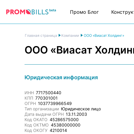
Промо Блог
Конструк
ООО «Виасат Холдинг»
Главная страница
Компании
ООО «Виасат Холдин
Юридическая информация
ИНН
7717500440
КПП
770301001
ОГРН
1037739966549
Тип организации
Юридическое лицо
Дата выдачи ОГРН
13.11.2003
Код ОКАТО
45286575000
Код ОКТМО
45380000000
Код ОКОГУ
4210014