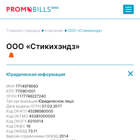
ООО «Стикихэндз»
Главная страница
Компании
ООО «Стикихэндз»
Рекламное агентство
Юридическая информация
ИНН
7714979063
КПП
770901001
ОГРН
1177746227240
Тип организации
Юридическое лицо
Дата выдачи ОГРН
07.03.2017
Код ОКАТО
45286580000
Код ОКТМО
45381000000
Код ОКОГУ
4210014
Код ОКФС
16
Код ОКВЭД
73.11
Версия справочника ОКВЭД
2014