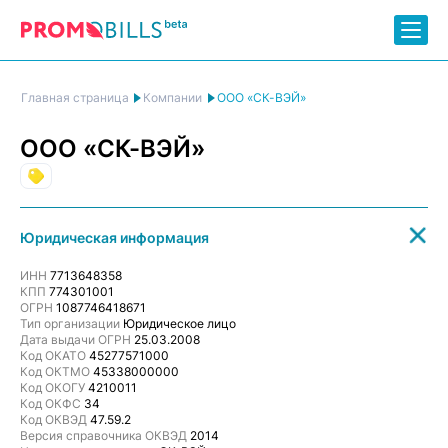
ООО «СК-ВЭЙ»
Главная страница
Компании
ООО «СК-ВЭЙ»
Торговля
Юридическая информация
ИНН
7713648358
КПП
774301001
ОГРН
1087746418671
Тип организации
Юридическое лицо
Дата выдачи ОГРН
25.03.2008
Код ОКАТО
45277571000
Код ОКТМО
45338000000
Код ОКОГУ
4210011
Код ОКФС
34
Код ОКВЭД
47.59.2
Версия справочника ОКВЭД
2014