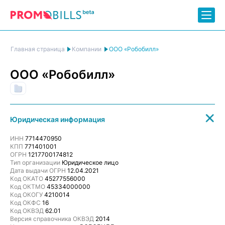
ООО «Робобилл»
Главная страница
Компании
ООО «Робобилл»
(IT) Разработка программного обеспечения и обработка данных
Юридическая информация
ИНН
7714470950
КПП
771401001
ОГРН
1217700174812
Тип организации
Юридическое лицо
Дата выдачи ОГРН
12.04.2021
Код ОКАТО
45277556000
Код ОКТМО
45334000000
Код ОКОГУ
4210014
Код ОКФС
16
Код ОКВЭД
62.01
Версия справочника ОКВЭД
2014