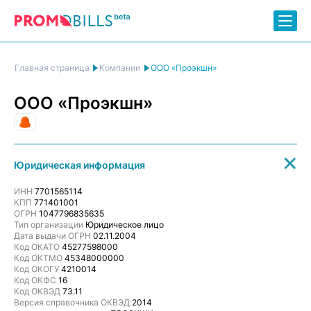
ООО «Проэкшн»
Главная страница
Компании
ООО «Проэкшн»
Рекламное агентство
Юридическая информация
ИНН
7701565114
КПП
771401001
ОГРН
1047796835635
Тип организации
Юридическое лицо
Дата выдачи ОГРН
02.11.2004
Код ОКАТО
45277598000
Код ОКТМО
45348000000
Код ОКОГУ
4210014
Код ОКФС
16
Код ОКВЭД
73.11
Версия справочника ОКВЭД
2014