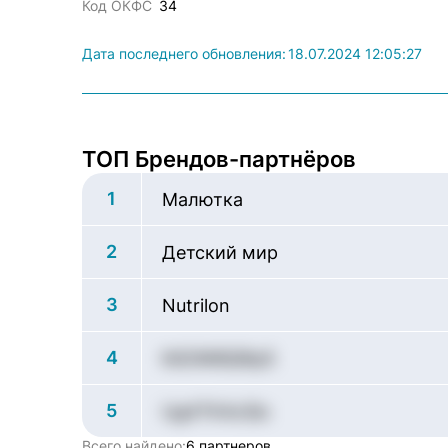
Код ОКФС
34
Дата последнего обновления:
18.07.2024 12:05:27
ТОП Брендов-партнёров
1
Малютка
2
Детский мир
3
Nutrilon
4
lhE0W8QRp5
5
Ug4TK4cSio
Всего найдено:
6 партнеров