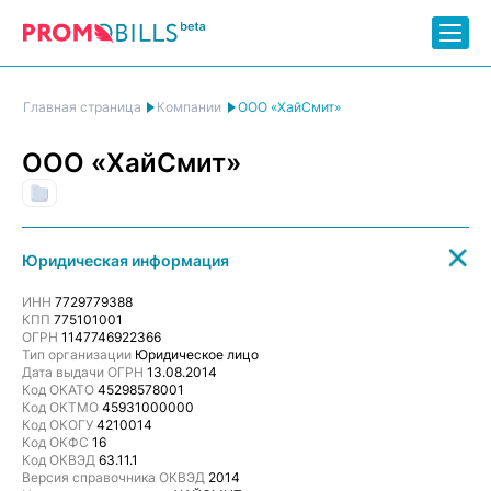
ООО «ХайСмит»
Главная страница
Компании
ООО «ХайСмит»
(IT) Разработка программного обеспечения и обработка данных
Юридическая информация
ИНН
7729779388
КПП
775101001
ОГРН
1147746922366
Тип организации
Юридическое лицо
Дата выдачи ОГРН
13.08.2014
Код ОКАТО
45298578001
Код ОКТМО
45931000000
Код ОКОГУ
4210014
Код ОКФС
16
Код ОКВЭД
63.11.1
Версия справочника ОКВЭД
2014