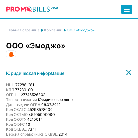
ООО «Эмоджо»
Главная страница
Компании
ООО «Эмоджо»
Рекламное агентство
Юридическая информация
ИНН
7728812811
КПП
772801001
ОГРН
1127746526302
Тип организации
Юридическое лицо
Дата выдачи ОГРН
06.07.2012
Код ОКАТО
45293578000
Код ОКТМО
45905000000
Код ОКОГУ
4210014
Код ОКФС
16
Код ОКВЭД
73.11
Версия справочника ОКВЭД
2014