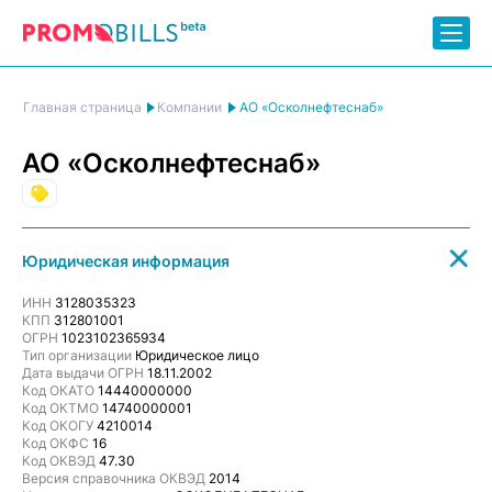
АО «Осколнефтеснаб»
Главная страница
Компании
АО «Осколнефтеснаб»
Торговля
Юридическая информация
ИНН
3128035323
КПП
312801001
ОГРН
1023102365934
Тип организации
Юридическое лицо
Дата выдачи ОГРН
18.11.2002
Код ОКАТО
14440000000
Код ОКТМО
14740000001
Код ОКОГУ
4210014
Код ОКФС
16
Код ОКВЭД
47.30
Версия справочника ОКВЭД
2014