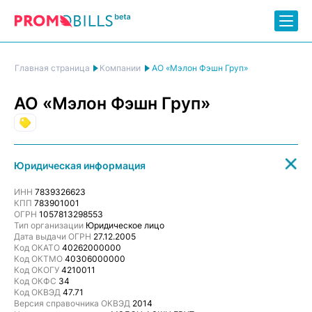
АО «Мэлон Фэшн Груп»
Главная страница
Компании
АО «Мэлон Фэшн Груп»
Торговля
Юридическая информация
ИНН
7839326623
КПП
783901001
ОГРН
1057813298553
Тип организации
Юридическое лицо
Дата выдачи ОГРН
27.12.2005
Код ОКАТО
40262000000
Код ОКТМО
40306000000
Код ОКОГУ
4210011
Код ОКФС
34
Код ОКВЭД
47.71
Версия справочника ОКВЭД
2014