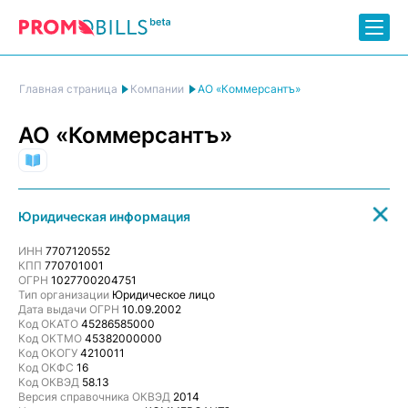
АО «Коммерсантъ»
Главная страница
Компании
АО «Коммерсантъ»
Средства массовой информации
Юридическая информация
ИНН
7707120552
КПП
770701001
ОГРН
1027700204751
Тип организации
Юридическое лицо
Дата выдачи ОГРН
10.09.2002
Код ОКАТО
45286585000
Код ОКТМО
45382000000
Код ОКОГУ
4210011
Код ОКФС
16
Код ОКВЭД
58.13
Версия справочника ОКВЭД
2014