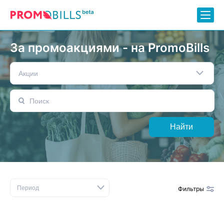
За промоакциями - на PromoBills
Акции
Найти
Период
Фильтры
Сбросить фильтр
Бренды