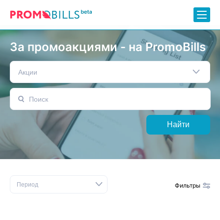
За промоакциями - на PromoBills
Акции
Найти
Период
Фильтры
Сбросить фильтр
Бренды