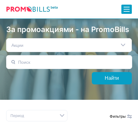
За промоакциями - на PromoBills
Акции
Найти
Период
Фильтры
Сбросить фильтр
Бренды