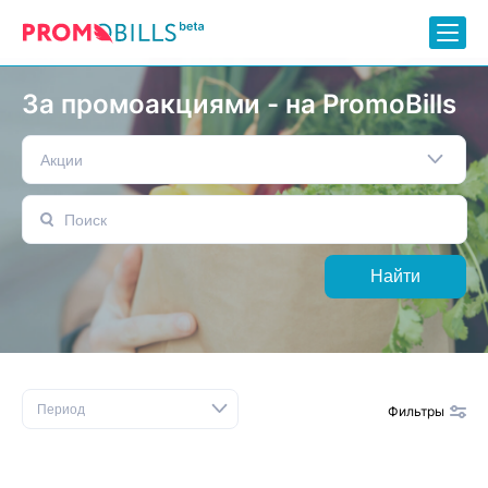
За промоакциями - на PromoBills
Акции
Найти
Период
Фильтры
Сбросить фильтр
Бренды