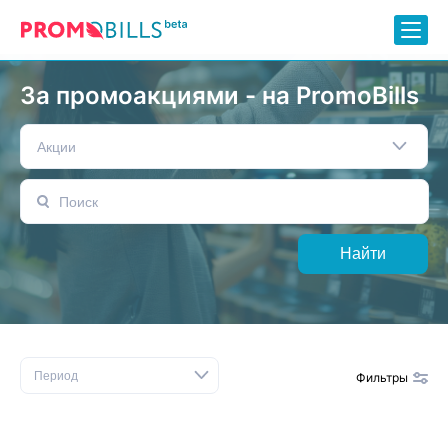
За промоакциями - на PromoBills
Акции
Найти
Период
Фильтры
Сбросить фильтр
Бренды